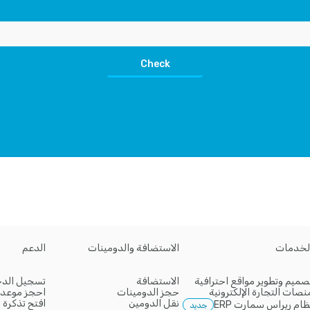
Check
لخدمات
الاستضافة والدومينات
الدعم
صميم وتطوير مواقع احترافية
الاستضافة
تسجيل الد
نصات التجارة الإلكترونية
حجز الدومينات
احجز موعد
نقل الدومين
افتح تذكرة
ظام ريراس سمارت ERP
جديد