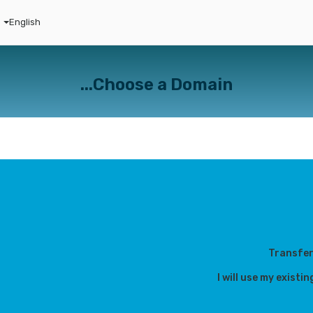
English
Choose a Domain...
Transfer
I will use my exis